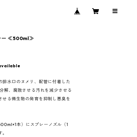
 ≪500ml≫
available
の排水口のヌメリ、配管に付着した
り分解、腐敗させる汚れを減少させる
させる微生物の発育を抑制し悪臭を
0ml×1本）にスプレーノズル（1
す。