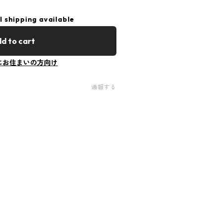
l shipping available
d to cart
にお住まいの方向け
通報する