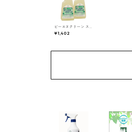
ビーエヌクリーン スプ
レー ≪500ml≫
¥1,402