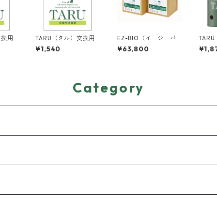
交換用S
TARU（タル）交換用S
EZ-BIO（イージーバ
TAR
ミント＞
メンブレン ＜ヒノキ＞
イオ）業務用 ＜濃縮タ
キ＞
¥1,540
¥63,800
¥1,8
イプ＞ ≪20L≫
Category